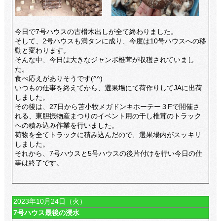
今日で7号ハウスの古榾木出しが全て終わりました。
そして、2号ハウスも満タンに成り、今度は10号ハウスへの移
動と変わります。
そんな中、今日は大きなジャンボ椎茸が収穫されていまし
た。
食べ応えがありそうです(^^)
いつもの仕事を終えてから、選果場にて荷作りしてJAに出荷
しました。
その後は、27日から苫小牧メガドンキホーテー３Fで開催さ
れる、東胆振物産まつりのイベント用の干し椎茸のトラック
への積み込み作業を行いました。
荷物を全てトラックに積み込んだので、選果場内がスッキリ
しました。
それから、7号ハウスと5号ハウスの後片付けを行い今日の仕
事は終了です。
2023年10月24日（火）
7号ハウス最後の浸水