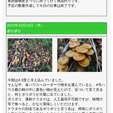
東胆振物産まつりに持って行く商品作りです。
予定の数量作成して今日の仕事は終了です。
2023年10月12日（木）
ボリボリ
今朝は4.3度と冷え込んでいました。
そんな中、各ハウスへローダーで榾木を運んでいると、4号ハ
ウス横の林の中に黄色い物が見えたので、近づいて見て見る
と、何とボリボリが大量に出ていました。
ボリボリ、通称ナラタケは、人工栽培不可能ですが、味噌汁
等で食べると、かなり美味しくいただけます。
ナラタケの別名であるボリボリと言う名は、簡単にボリボリ