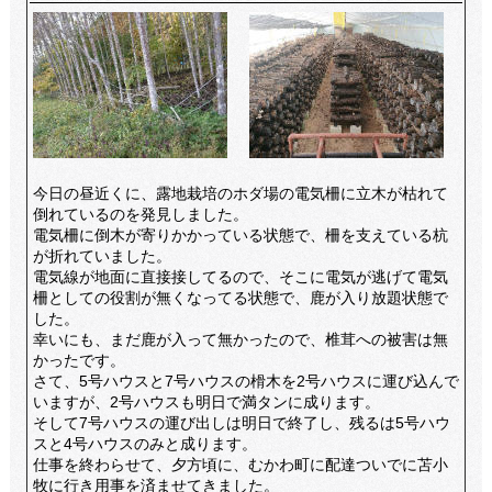
今日の昼近くに、露地栽培のホダ場の電気柵に立木が枯れて
倒れているのを発見しました。
電気柵に倒木が寄りかかっている状態で、柵を支えている杭
が折れていました。
電気線が地面に直接接してるので、そこに電気が逃げて電気
柵としての役割が無くなってる状態で、鹿が入り放題状態で
した。
幸いにも、まだ鹿が入って無かったので、椎茸への被害は無
かったです。
さて、5号ハウスと7号ハウスの榾木を2号ハウスに運び込んで
いますが、2号ハウスも明日で満タンに成ります。
そして7号ハウスの運び出しは明日で終了し、残るは5号ハウ
スと4号ハウスのみと成ります。
仕事を終わらせて、夕方頃に、むかわ町に配達ついでに苫小
牧に行き用事を済ませてきました。