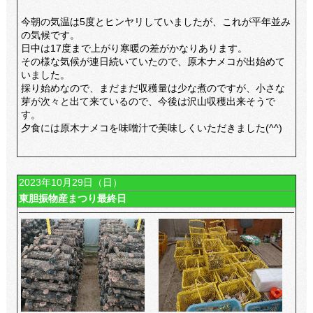
今朝の気温は5度とヒンヤリしていましたが、これが平年並み
の気候です。
日中は17度まで上がり寒暖の差がかなりあります。
その様な気候が連日続いていたので、原木ナメコが出始めて
いました。
採り始めなので、まだまだ収穫量は少な煮のですが、小さな
芽が次々と出て来ているので、今後は沢山収穫出来そうで
す。
夕食には原木ナメコを味噌汁で美味しくいただきました(^^)
2023年10月29日（日）
東胆振物産まつり最終日