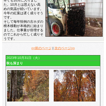
早くも10月に入りまし
た。10月とは思えない高
めの気温が続いています。
今年の紅葉は遅く成りそう
です。
そして毎年恒例の古ホダの
榾木移動が本格的に始まり
ました。仕事量が倍増する
のでこれから忙しく成りそ
うです。
<<前のページ
|
次のページ>>
2023年10月31日（火）
秋も深まり