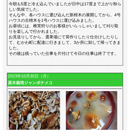
今朝も5度と冷え込んでいましたが日中は17度まで上がり秋ら
しい気候でした。
そんな中、各ハウスに運び込んだ新榾木の展開してから、4号
ハウスの古榾木を1号ハウスに運び込みました。
お昼頃には、椎茸狩りのお客様がいらっしゃいまして刈り取
りを楽しんで行かれました。
お見送りしてから、選果場にて荷作りしたり仕分けしたりし
て、むかわ町に配達に行きまして、3か所に卸して帰ってきま
した。
その後は残っていた仕事を片付けて今日の仕事は終了です。
2023年10月30日（月）
原木栽培ジャンボナメコ