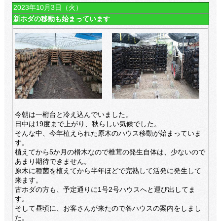
2023年10月3日（火）
新ホダの移動も始まっています
今朝は一桁台と冷え込んでいました。
日中は19度まで上がり、秋らしい気候でした。
そんな中、今年植えられた原木のハウス移動が始まっていま
す。
植えてから5か月の榾木なので椎茸の発生自体は、少ないので
あまり期待できません。
原木に種菌を植えてから半年ほどで完熟して活発に発生して
来ます。
古ホダの方も、予定通りに1号2号ハウスへと運び出してま
す。
そして昼頃に、お客さんが来たので各ハウスの案内をしまし
た。