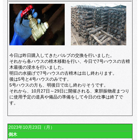
今日は昨日購入してきたバルブの交換を行いました。
それから各ハウスの榾木移動を行い、今日で7号ハウスの古榾
木最後の浸水を行いました。
明日の水揚げで7号ハウスの古榾木は出し終わります。
後は5号と4号ハウスのみです。
5号ハウスの方も、明後日で出し終わりそうです。
それから、10月27日～29日に開催される、東胆振物産まつり
に使用予定の道具や備品の準備をして今日の仕事は終了で
す。
2023年10月23日（月）
倒木