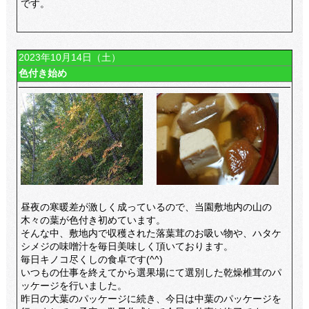
です。
2023年10月14日（土）
色付き始め
昼夜の寒暖差が激しく成っているので、当園敷地内の山の
木々の葉が色付き初めています。
そんな中、敷地内で収穫された落葉茸のお吸い物や、ハタケ
シメジの味噌汁を毎日美味しく頂いております。
毎日キノコ尽くしの食卓です(^^)
いつもの仕事を終えてから選果場にて選別した乾燥椎茸のパ
ッケージを行いました。
昨日の大葉のパッケージに続き、今日は中葉のパッケージを