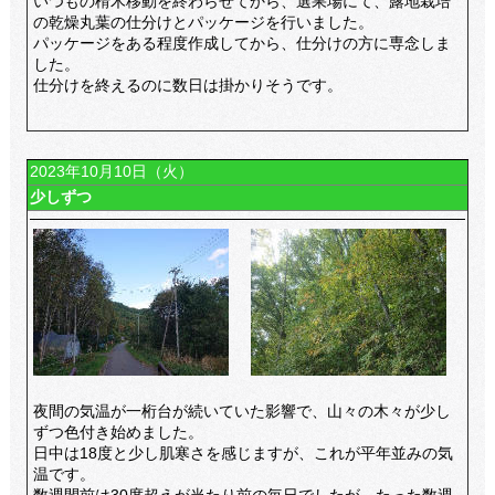
いつもの榾木移動を終わらせてから、選果場にて、露地栽培
の乾燥丸葉の仕分けとパッケージを行いました。
パッケージをある程度作成してから、仕分けの方に専念しま
した。
仕分けを終えるのに数日は掛かりそうです。
2023年10月10日（火）
少しずつ
夜間の気温が一桁台が続いていた影響で、山々の木々が少し
ずつ色付き始めました。
日中は18度と少し肌寒さを感じますが、これが平年並みの気
温です。