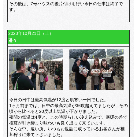
その後は、7号ハウスの後片付けを行い今日の仕事は終了で
す。
2023年10月21日（土）
遥々
今日の日中は最高気温が12度と肌寒い一日でした。
1ヶ月前までは、日中の最高気温が36度超えてましたが、その
頃から比べると20度以上気温が下がりました。
夜間の気温は4度と、この時期らしい冷え込みで、寒暖の差で
椎茸が引き締まり味わいも良く成って来ています。
そんな中、遠い所、いつもお世話に成っているお客さんが椎
茸狩りに来て下さいました。