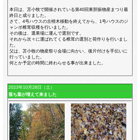
本日は、苫小牧で開催されている第40回東胆振物産まつり最
終日と成りました。
さて、4号ハウスの古榾木移動を終えてから、1号ハウスのジ
ャンボ椎茸収穫を行いました。
その後は、選果場に運んで選別です。
それから次々に運ばれてくる椎茸の選別と荷作りを行いまし
た。
父は、苫小牧の物産祭り会場に向かい、後片付けを手伝いに
行っていました。
何とか予定の時間に終わらせる事が出来ました。
2023年10月28日（土）
落ち葉が増えて来ました