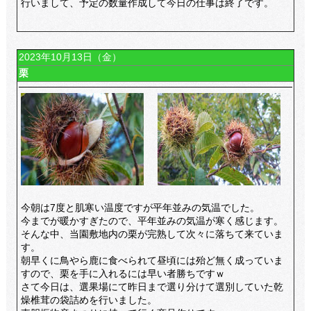
行いまして、予定の数量作成して今日の仕事は終了です。
2023年10月13日（金）
栗
今朝は7度と肌寒い温度ですが平年並みの気温でした。
今までが暖かすぎたので、平年並みの気温が寒く感じます。
そんな中、当園敷地内の栗が完熟して次々に落ちて来ていま
す。
朝早くに鳥やら鹿に食べられて昼頃には殆ど無く成っていま
すので、栗を手に入れるには早い者勝ちですｗ
さて今日は、選果場にて昨日まで選り分けて選別していた乾
燥椎茸の袋詰めを行いました。