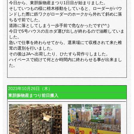
今日から、東胆振物産まつり1日目が始まりました。
そしていつもの様に榾木移動をしていると、ローダーがバウ
ンドした際に鉄ワクがローダーのホークから外れて斜めに落
ちる寸前でした。
道路に落としてしまう一歩手前で危なかったです(^^;)
今日で5号ハウスの古ホダ運び出しが終わるので油断していま
した。
急いで仕事を終わらせてから、選果場にて収穫されて来た椎
茸の選別を行いました。
その後はJAへ出荷したり、ひたすら荷作りしました。
ハイペースで続けて何とか時間内に終わらせる事が出来まし
た。
2023年10月26日（木）
東胆振物産まつり前日搬入