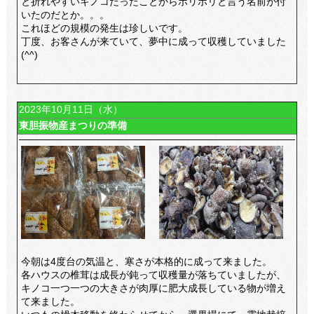
と折れやすいキノコだったことからボリボリと言う名前が付
いたのだとか。。。
これほどの規模の発生は珍しいです。
丁度、お客さんが来ていて、夢中に成って収穫していました
(^^)
2023年10月11日（水）
東胆振物産まつりの準備
今朝は4度台の気温と、寒さが本格的に成って来ました。
各ハウスの椎茸は成長が鈍って収穫量が落ちていましたが、
キノコ一つ一つの大きさが肉厚に肥大成長している物が増え
て来ました。