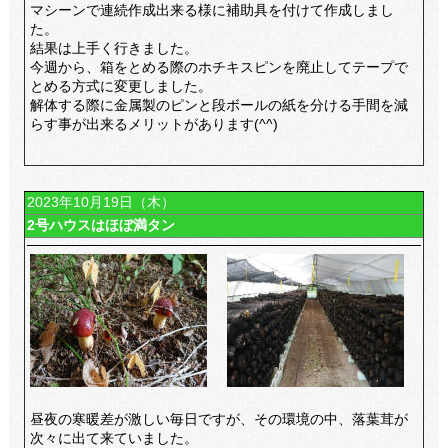
マシーンで連続作成出来る様に補助具を付けて作成しまし
た。
結果は上手く行きました。
今週から、箱をとめる際のホチキスピンを廃止してテープで
とめる方式に変更しました。
解体する際に金属製のピンと段ボールの紙を分ける手間を減
らす事が出来るメリットがあります(^^)
2023年10月19日（木）
2号ハウスはほぼ満タン
昼夜の寒暖差が激しい毎日ですが、その環境の中、落葉茸が
次々に出て来ていました。