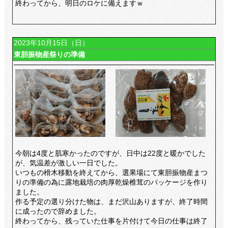
終わってから、明日のロケに備えますｗ
2023年10月15日（日）
東胆振物産祭りの準備
今朝は4度と肌寒かったのですが、日中は22度と暖かでした
が、気温差が激しい一日でした。
いつもの榾木移動を終えてから、選果場にて東胆振物産まつ
りの準備の為に露地栽培の肉厚乾燥椎茸のパッケージを作り
ました。
作る予定の選り分けた物は、まだ沢山ありますが、終了時間
に成ったので辞めました。
終わってから、残っていた仕事を片付けて今日の仕事は終了