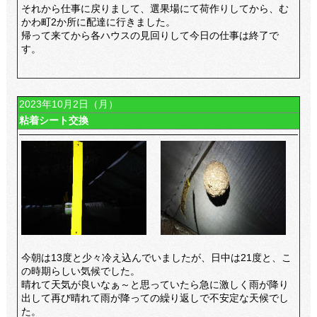
それから仕事に戻りまして、選果場にて荷作りしてから、む
かわ町2か所に配達に行きました。
帰って来てから各ハウスの見回りして今日の仕事は終了で
す。
2023年10月2日（月）
粘着シート交換
今朝は13度と少々冷え込んでいましたが、日中は21度と、こ
の時期らしい気候でした。
晴れて天気が良いなぁ～と思っていたら急に激しく雨が降り
出して再び晴れて雨が降っての繰り返しで不安定な天候でし
た。