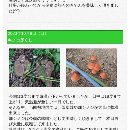
仕事が終わってから夕食に熱々のおでんを美味しく頂きまし
た(^^)
2023年10月8日（日）
キノコ尽くし
今朝は3度台まで気温が下がっていましたが、日中は18度まで
上がり、気温差が激しい一日でした。
そんな中、当園敷地内では、落葉茸や畑シメジが大量に収穫
出来ました。
畑シメジは今朝の味噌汁として美味しく頂きまして、本日再
び大量に収穫して来ました。
落葉茸は、?つゆと南蛮で煮込むと、ご飯のお供として美味し