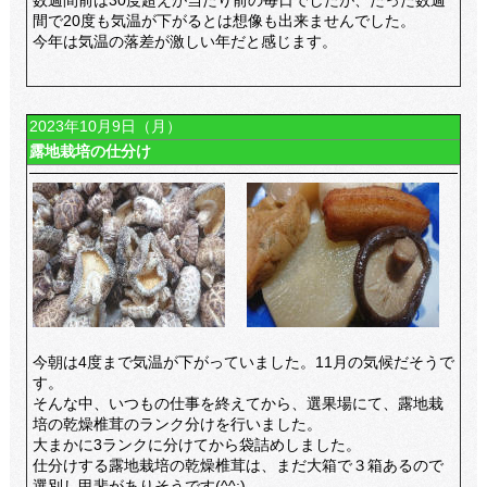
数週間前は30度超えが当たり前の毎日でしたが、たった数週
間で20度も気温が下がるとは想像も出来ませんでした。
今年は気温の落差が激しい年だと感じます。
2023年10月9日（月）
露地栽培の仕分け
今朝は4度まで気温が下がっていました。11月の気候だそうで
す。
そんな中、いつもの仕事を終えてから、選果場にて、露地栽
培の乾燥椎茸のランク分けを行いました。
大まかに3ランクに分けてから袋詰めしました。
仕分けする露地栽培の乾燥椎茸は、まだ大箱で３箱あるので
選別し甲斐がありそうです(^^;)