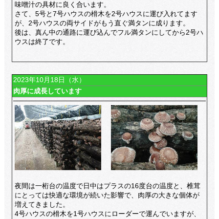
味噌汁の具材に良く合います。
さて、5号と7号ハウスの榾木を2号ハウスに運び入れてます
が、2号ハウスの両サイドがもう直ぐ満タンに成ります。
後は、真ん中の通路に運び込んでフル満タンにしてから2号ハ
ウスは終了です。
2023年10月18日（水）
肉厚に成長しています
夜間は一桁台の温度で日中はプラスの16度台の温度と、椎茸
にとっては快適な環境が続いた影響で、肉厚の大きな個体が
増えてきました。
4号ハウスの榾木を1号ハウスにローダーで運んでいますが、