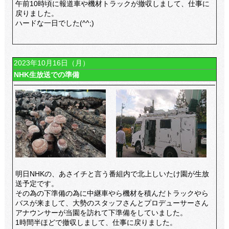
午前10時頃に報道車や機材トラックが撤収しまして、仕事に
戻りました。
ハードな一日でした(^^;)
2023年10月16日（月）
NHK生放送での準備
明日NHKの、あさイチと言う番組内で北上しいたけ園が生放
送予定です。
その為の下準備の為に中継車やら機材を積んだトラックやら
バスが来まして、大勢のスタッフさんとプロデューサーさん
アナウンサーが当園を訪れて下準備をしていました。
1時間半ほどで撤収しまして、仕事に戻りました。