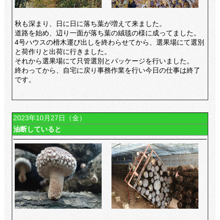
秋も深まり、日に日に落ち葉が増えて来ました。
道路を始め、辺り一面が落ち葉の絨毯の様に成ってました。
4号ハウスの榾木運び出しを終わらせてから、選果場にて選別
と荷作りと出荷に行きました。
それから選果場にて只管選別とパッケージを行いました。
終わってから、自宅に戻り事務作業を行い今日の仕事は終了
です。
2023年10月27日（金）
油断していると