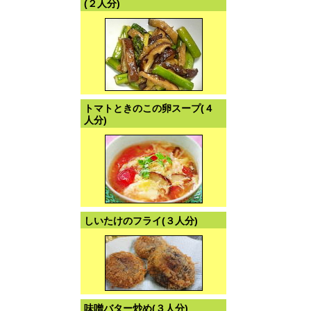
(２人分)
トマトときのこの卵スープ(４
人分)
しいたけのフライ(３人分)
味噌バター炒め(３人分)