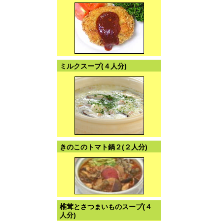
ミルクスープ(４人分)
きのこのトマト鍋２(２人分)
椎茸とさつまいものスープ(４
人分)