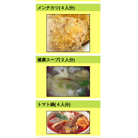
メンチカツ(４人分)
健康スープ(２人分)
トマト鍋(４人分)