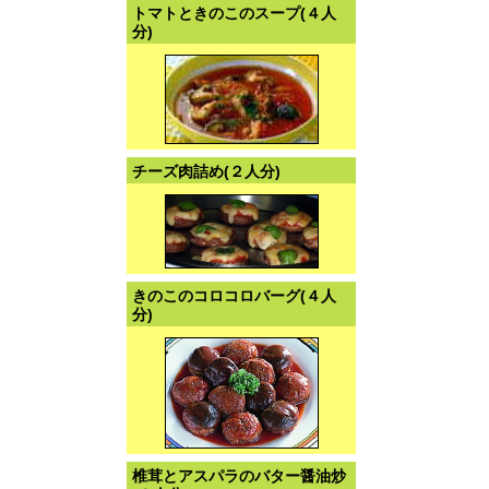
トマトときのこのスープ(４人
分)
チーズ肉詰め(２人分)
きのこのコロコロバーグ(４人
分)
椎茸とアスパラのバター醤油炒