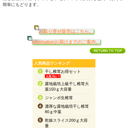
簡単にもどります。
お取り寄せ販売はこちら。
informationお届けまでのご案内。
人気商品ランキング
干し椎茸お得セット
露地栽培上級干し椎茸大
葉150ｇ大容量
ジャンボ生椎茸
濃厚な露地栽培干し椎茸
80ｇ中葉
乾燥スライス200ｇ大容
量