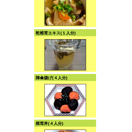
乾椎茸エキス(１人分)
陣傘揚げ(４人分)
椎茸丼(４人分)