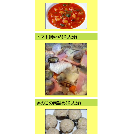
トマト鍋ver3(２人分)
きのこの肉詰め(２人分)