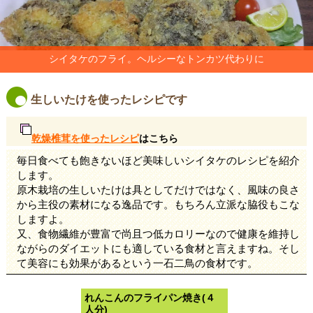
シイタケのフライ。ヘルシーなトンカツ代わりに
生しいたけを使ったレシピです
乾燥椎茸を使ったレシピ
はこちら
毎日食べても飽きないほど美味しいシイタケのレシピを紹介
します。
原木栽培の生しいたけは具としてだけではなく、風味の良さ
から主役の素材になる逸品です。もちろん立派な脇役もこな
しますよ。
又、食物繊維が豊富で尚且つ低カロリーなので健康を維持し
ながらのダイエットにも適している食材と言えますね。そし
て美容にも効果があるという一石二鳥の食材です。
れんこんのフライパン焼き(４
人分)