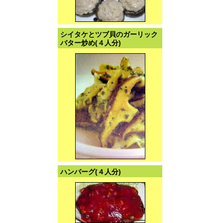
シイタケとツブ貝のガーリック
バター炒め(４人分)
ハンバーグ(４人分)