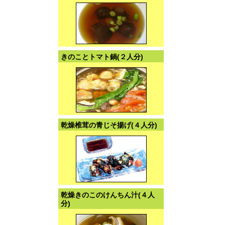
きのことトマト鍋(２人分)
乾燥椎茸の青じそ揚げ(４人分)
乾燥きのこのけんちん汁(４人
分)