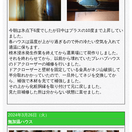
今朝は氷点下6度でしたが日中はプラスの10度まで上昇してい
ました。
各ハウスは温度が上がり過ぎるので外の冷たい空気を入れて
適温に保ちます。
榾木浸水発生作業を終えてから選果場にて荷作りしました。
それを終わらせてから、以前から壊れていたプレハブハウス
のドアクローザーの補修を行いました。
ドアクローザーと壁材を固定している金具がネジ山破損して
半分取れかかっていたので、一旦外してネジを交換してか
ら、補強で木材を充てて補強しました。
その上から化粧胴縁を取り付けて元に戻しました。
見た目補修した所は分からない状態に直せました。
2024年3月26日（火）
無加温ハウス