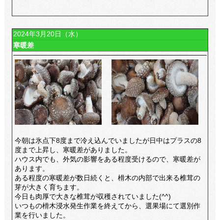
2024年3月20日（水）
寒暖差
今朝は氷点下8度まで冷え込んでいましたが日中はプラスの8
度まで上昇し、寒暖差がありました。
ハウス内でも、外気の影響をある程度受けるので、寒暖差が
あります。
ある程度の寒暖差が数日続くと、榾木の内部で出来る椎茸の
芽が大きく育ちます。
今日も肉厚で大きな椎茸が収穫されていました(^^)
いつもの榾木浸水発生作業を終えてから、選果場にて選別作
業を行いました。