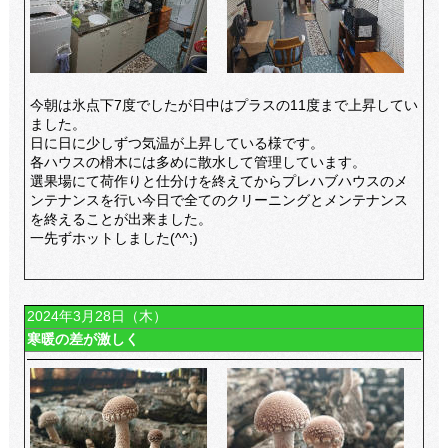
今朝は氷点下7度でしたが日中はプラスの11度まで上昇してい
ました。
日に日に少しずつ気温が上昇している様です。
各ハウスの榾木には多めに散水して管理しています。
選果場にて荷作りと仕分けを終えてからプレハブハウスのメ
ンテナンスを行い今日で全てのクリーニングとメンテナンス
を終えることが出来ました。
一先ずホットしました(^^;)
2024年3月28日（木）
寒暖の差が激しく