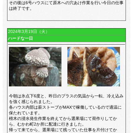
その後は6号ハウスにて原木への穴あけ作業を行い今日の仕事
は終了です。
2024年3月19日（火）
ハードな一日
今朝は氷点下6度と、昨日のプラスの気温から一転、冷え込み
を強く感じられました。
各ハウス内部は薪ストーブがMAXで稼働しているので適温に
保たれています。
榾木の浸水発生作業を終えてから選果場にて荷作りしてか
ら、むかわ町2か所に配達に行きました。
帰って来てから、選果場にて残っていた仕事を片付けてか