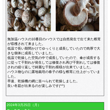
無加温ハウスの10番目のハウスでは自然発生で出て来た椎茸
が収穫されて来ました。
低温で長い期間かけてゆっくりと成長していたので肉厚で大
きな個体に成長していました。
低温で乾燥した空気の中で成長していたので、傘が成長する
に従って干割れが発生しては修復され再び干割れしては修復
されの繰り返しで綺麗な干割れ模様が出来ていました。
ハウス物なのに露地栽培の春子の様な椎茸に仕上がっていま
した。
早速、乾燥機の網に並べられて乾燥しました。
良い冬菇が出来るのが楽しみです(^^)
2024年3月25日（月）