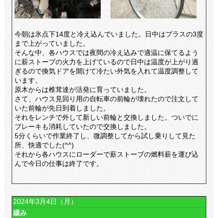
今朝は氷点下14度と冷え込んでいました。日中はプラスの3度
まで上がっていました。
そんな中、各ハウスでは夜間の冷え込みで適温に保てるよう
に薪ストーブの火力を上げているので日中は温度が上がり過
ぎるので換気ドアを開けて冷たい外気を入れて温度調整して
います。
原木からは椎茸達が活発に育っていました。
さて、ハウス見回り用の自転車の前輪が壊れたので注文して
いた前輪が先日到着しました。
それをレンチで外して新しい前輪と交換しました。ついでに
ブレーキも消耗していたので交換しました。
5分くらいで作業終了し、微調整してから試し乗りして見た
所、快適でした(^^)
それから各ハウスにローダーで薪ストーブの燃料薪を運び込
んで今日の仕事は終了です。
2024年3月4日（月）
緩み