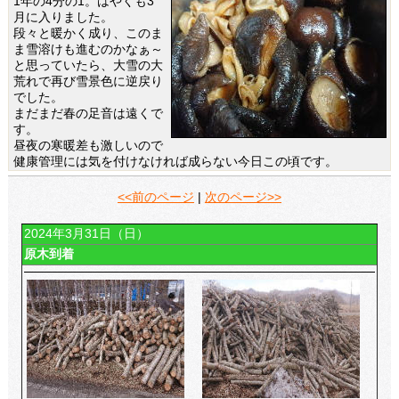
1年の4分の1。はやくも3
月に入りました。
段々と暖かく成り、このま
ま雪溶けも進むのかなぁ～
と思っていたら、大雪の大
荒れで再び雪景色に逆戻り
でした。
まだまだ春の足音は遠くで
す。
昼夜の寒暖差も激しいので
健康管理には気を付けなければ成らない今日この頃です。
<<前のページ
|
次のページ>>
2024年3月31日（日）
原木到着