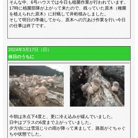
そんな中、6号ハウスでは今日も植菌作業が行われています。
17時に植菌部隊が上がって来たので、残っていた原木（種菌
を植えられた原木）に封蝋して井桁積みしました。
そして明日の準備してから、原木への穴あけ作業を行い今日
の仕事は終了です。
2024年3月17日（日）
休日のうちに
今朝は氷点下4度と、更に冷え込みが緩んでいました。
日中はプラスの6度まで上がっていました。
夕方頃には雪混じりの雨が降って来まして、路面がぐちゃぐ
ちや状態でした。