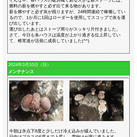
そんな中、各ハウスの暖房機である大きな薪ストーブには、
燃料の薪を燃やすと必ず出て来る物があります。
薪を燃やすと必ず灰が残りますが、24時間連続で稼働してい
るので、1か月に1回はローダーを使用してスコップで灰を運
び出しています。
運び出したあとはストーブ周りがスッキリ片付きました。
さて、今日も各ハウスは温度が上がり過ぎる位上昇してい
て、椎茸達が活発に成長していました(^^)
2024年3月10日（日）
メンテナンス
今朝は氷点下8度と少しだけ冷え込みが緩んでいました。
日中はプラスの5度まで上昇し、雪融けが更に進みます。