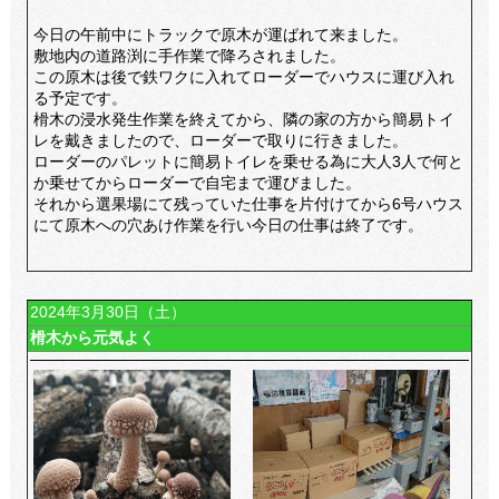
今日の午前中にトラックで原木が運ばれて来ました。
敷地内の道路渕に手作業で降ろされました。
この原木は後で鉄ワクに入れてローダーでハウスに運び入れ
る予定です。
榾木の浸水発生作業を終えてから、隣の家の方から簡易トイ
レを戴きましたので、ローダーで取りに行きました。
ローダーのパレットに簡易トイレを乗せる為に大人3人で何と
か乗せてからローダーで自宅まで運びました。
それから選果場にて残っていた仕事を片付けてから6号ハウス
にて原木への穴あけ作業を行い今日の仕事は終了です。
2024年3月30日（土）
榾木から元気よく