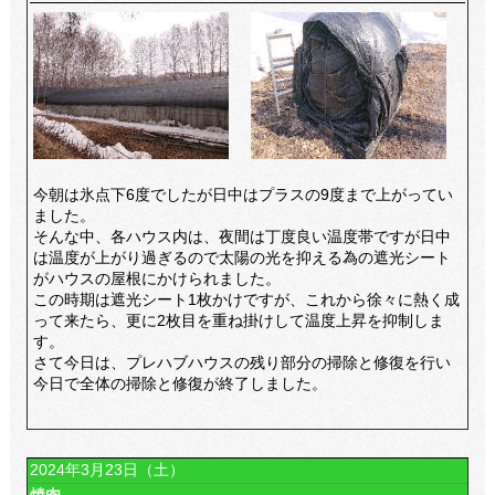
今朝は氷点下6度でしたが日中はプラスの9度まで上がってい
ました。
そんな中、各ハウス内は、夜間は丁度良い温度帯ですが日中
は温度が上がり過ぎるので太陽の光を抑える為の遮光シート
がハウスの屋根にかけられました。
この時期は遮光シート1枚かけですが、これから徐々に熱く成
って来たら、更に2枚目を重ね掛けして温度上昇を抑制しま
す。
さて今日は、プレハブハウスの残り部分の掃除と修復を行い
今日で全体の掃除と修復が終了しました。
2024年3月23日（土）