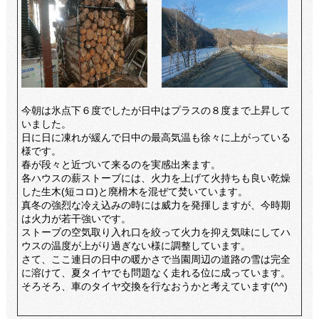
今朝は氷点下６度でしたが日中はプラスの８度まで上昇して
いました。
日に日に凍れが緩んで日中の最高気温も徐々に上がっている
様です。
春が段々と近づいて来るのを実感出来ます。
各ハウスの薪ストーブには、火力を上げて火持ちも良い乾燥
した生木(短コロ)と廃榾木を混ぜて焚いています。
真冬の強烈な冷え込みの時には威力を発揮しますが、今時期
は火力が若干強いです。
ストーブの空気取り入れ口を絞って火力を抑え気味にしてハ
ウスの温度が上がり過ぎない様に調整しています。
さて、ここ連日の日中の暖かさで当園周辺の道路の雪は完全
に溶けて、夏タイヤでも問題なく走れる位に成っています。
そろそろ、車のタイヤ交換を行なおうかと考えています(^^)