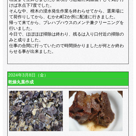
けば氷点下7度でした。
そんな中、榾木の浸水発生作業を終わらせてから、選果場に
て荷作りしてから、むかわ町2か所に配達に行きました。
帰って来てから、プレハブハウスのメンテ兼クリーニングを
行いました。
今日で、ほぼほぼ掃除は終わり、残るは入り口付近の掃除の
みと成りました。
仕事の合間に行っていたので時間掛かりましたが何とか終わ
らせる事が出来ました。
2024年3月8日（金）
乾燥丸葉作成