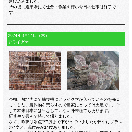
運び込みました。
その後は選果場にて仕分け作業を行い今日の仕事は終了で
す。
2024年3月14日（木）
アライグマ
今朝、敷地内にて捕獲機にアライグマが入っているのを発見
しました。農作物を荒らすので農家にとっては天敵です。そ
して本来日本には生息していない外来種でもあります。
研修生が喜んで持って帰りました。
さて、昨夜は氷点下7度まで下がっていましたが日中はプラス
の7度と、温度差が14度ありました。