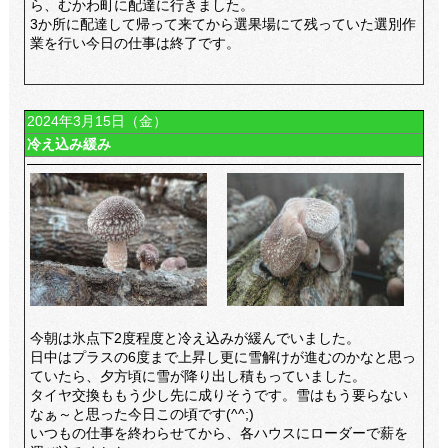
ら、むかわ町に配達に行きました。
3か所に配達して帰って来てから選果場にて残っていた選別作
業を行い今日の仕事は終了です。
2024年3月15日（金）
冷え込み緩み
今朝は氷点下2度程度と冷え込みが緩んでいました。
日中はプラスの6度まで上昇し更に雪解けが進むのかなと思っ
ていたら、夕方頃に雪が降り出し積もっていました。
タイヤ交換ももう少し先に成りそうです。雪はもう要らない
なぁ～と思った今日この頃です(^^;)
いつもの仕事を終わらせてから、各ハウスにローダーで薪を