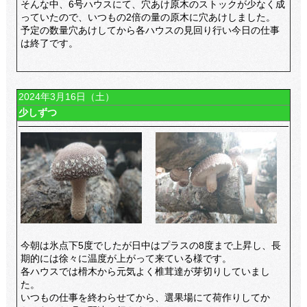
そんな中、6号ハウスにて、穴あけ原木のストックが少なく成
っていたので、いつもの2倍の量の原木に穴あけしました。
予定の数量穴あけしてから各ハウスの見回り行い今日の仕事
は終了です。
2024年3月16日（土）
少しずつ
今朝は氷点下5度でしたが日中はプラスの8度まで上昇し、長
期的には徐々に温度が上がって来ている様です。
各ハウスでは榾木から元気よく椎茸達が芽切りしていまし
た。
いつもの仕事を終わらせてから、選果場にて荷作りしてか