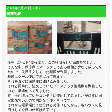
2024年3月21日（木）
種菌到着
今朝は氷点下4度程度と、この時期らしい温度帯でした。
そんな中、保冷庫にストックしてある種菌が少なく成って来
たので、先日注文していた種菌が到着しました。
種菌はクール便にて運ばれて来ます。
それを直ぐに保冷庫に運び込みました。
それと同時に、注文していたプラスチック溶接機も到着した
ので、早速使って見ました。
持ち手が壊れていたコンテナに使用してみましたが頑丈に固
定出来ていたので問題なく使えそうです。
それから選果場にて仕分けと荷作りしてから、各ハウスの見
回りして今日の仕事は終了です。