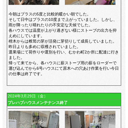
今朝はプラスの5度と比較的暖かい朝でした。
そして日中はプラスの10度まで上がっていました。しかし、
雨が降ったり晴れたりの不安定な天候でした。
各ハウスでは温度が上がり過ぎない様にストーブの出力を抑
えめにしています。
榾木からは椎茸の芽が活発に芽切りして成長していました。
昨日よりも多めに収穫されていました。
選果場にて荷作りや選別を行い、むかわ町2か所に配達に行き
ました。
帰って来てから、各ハウスに薪ストーブ用の薪をローダーで
運び込んでから6号ハウスにて原木への穴あけ作業を行い今日
の仕事は終了です。
2024年3月29日（金）
プレハブハウスメンテナンス終了