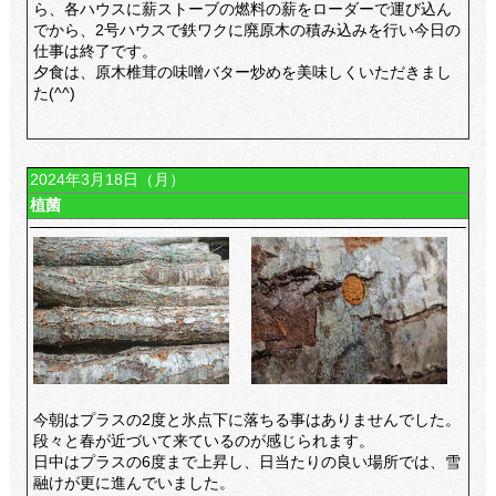
ら、各ハウスに薪ストーブの燃料の薪をローダーで運び込ん
でから、2号ハウスで鉄ワクに廃原木の積み込みを行い今日の
仕事は終了です。
夕食は、原木椎茸の味噌バター炒めを美味しくいただきまし
た(^^)
2024年3月18日（月）
植菌
今朝はプラスの2度と氷点下に落ちる事はありませんでした。
段々と春が近づいて来ているのが感じられます。
日中はプラスの6度まで上昇し、日当たりの良い場所では、雪
融けが更に進んでいました。