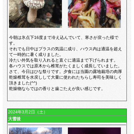
今朝は氷点下16度まで冷え込んでいて、寒さが戻った様で
す。
それでも日中はプラスの気温に成り、ハウス内は適温を超え
て一時的に暑く成りました。
冷たい外気を取り入れると直ぐに適温まで下げられます。
各ハウスでは原木から椎茸がたくましく成長していました。
さて、今日はひな祭りです。夕食には当園の露地栽培の肉厚
乾燥椎茸を水戻しして大量に使われたちらし寿司を美味しく
頂きました(^^)
乾燥物ならではの香りと歯ごたえが良い感じです。
2024年3月2日（土）
大雪後