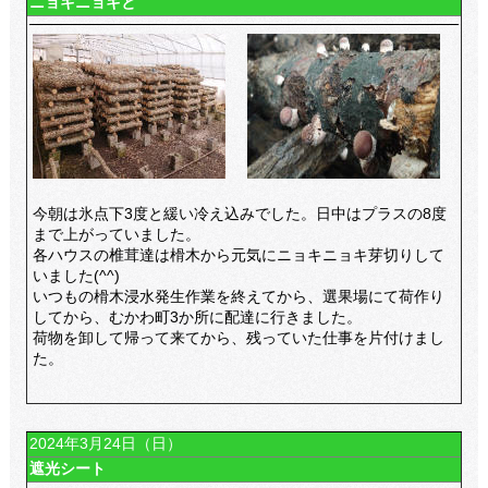
ニョキニョキと
今朝は氷点下3度と緩い冷え込みでした。日中はプラスの8度
まで上がっていました。
各ハウスの椎茸達は榾木から元気にニョキニョキ芽切りして
いました(^^)
いつもの榾木浸水発生作業を終えてから、選果場にて荷作り
してから、むかわ町3か所に配達に行きました。
荷物を卸して帰って来てから、残っていた仕事を片付けまし
た。
2024年3月24日（日）
遮光シート