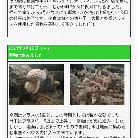
その後は植菌作業のアルバイトに来てくれていた方2名を自宅
まで送り届けてから、むかわ町2か所に配達に行きました。
帰って来てから6号ハウスにて原木への穴あけ作業を行い今日
の仕事は終了です。
夕食は熱々の切り干し大根と乾燥スライ
スを使用した煮物を美味しく頂きました(^^)
2024年3月12日（火）
雪融け進みました
今朝はプラスの1度と、この時期としては暖かな朝でした。
日中はプラスの 6度まで上昇し、雪融けが更に進みました。
しかし、地面はまだ凍っているので雪解け水は地面に染み込
む事無くハウス内に入って来ています。