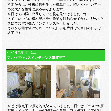
榾木からは、極稀に株発生した椎茸同士が隣とくっ付いて一
つの大きな椎茸に成る事があります。
今日はその様に成長している物を見つけました(^^)
さて、いつもの榾木浸水発生作業を終わらせてから、6号ハウ
スにて穴空け機のメンテナンスを行いました。
それから選果場にて残っていた仕事を片付けて今日の仕事は
終了です。
2024年3月9日（土）
プレハブハウスメンテナンスほぼ完了
今朝は氷点下12度と冷え込んでいました。日中はプラスの5度
程度まで上昇しましたが昼頃から急速に気温低下して気が付