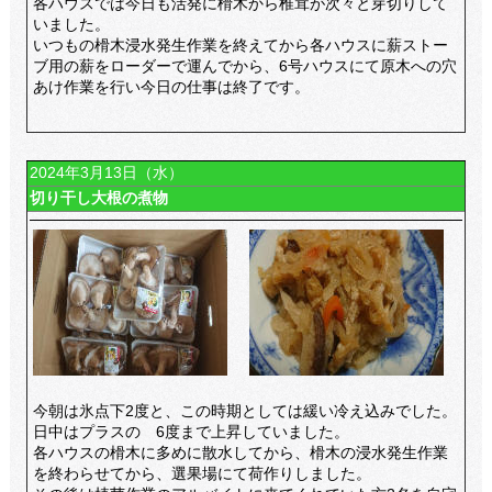
各ハウスでは今日も活発に榾木から椎茸が次々と芽切りして
いました。
いつもの榾木浸水発生作業を終えてから各ハウスに薪ストー
ブ用の薪をローダーで運んでから、6号ハウスにて原木への穴
あけ作業を行い今日の仕事は終了です。
2024年3月13日（水）
切り干し大根の煮物
今朝は氷点下2度と、この時期としては緩い冷え込みでした。
日中はプラスの 6度まで上昇していました。
各ハウスの榾木に多めに散水してから、榾木の浸水発生作業
を終わらせてから、選果場にて荷作りしました。