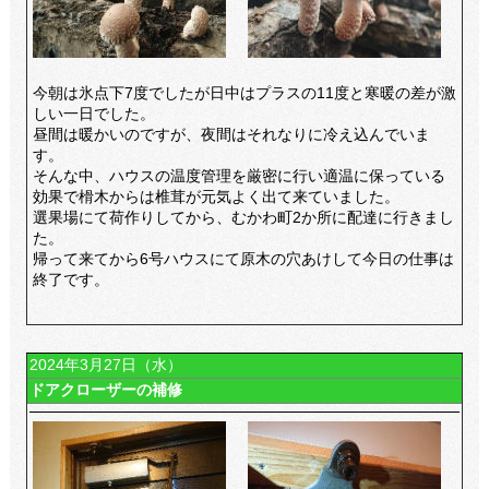
今朝は氷点下7度でしたが日中はプラスの11度と寒暖の差が激
しい一日でした。
昼間は暖かいのですが、夜間はそれなりに冷え込んでいま
す。
そんな中、ハウスの温度管理を厳密に行い適温に保っている
効果で榾木からは椎茸が元気よく出て来ていました。
選果場にて荷作りしてから、むかわ町2か所に配達に行きまし
た。
帰って来てから6号ハウスにて原木の穴あけして今日の仕事は
終了です。
2024年3月27日（水）
ドアクローザーの補修