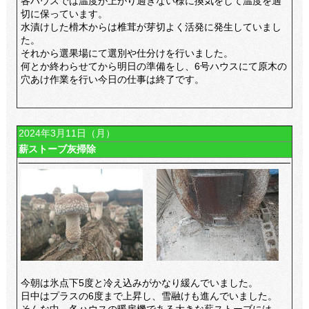
各ハウスでは温度が上がり過ぎない様に換気をして温度を適
切に保っています。
水漬けした榾木からは椎茸が芽切よく活発に発生していまし
た。
それから選果場にて選別や仕分けを行いました。
何とか終わらせてから明日の準備をし、6号ハウスにて原木の
穴あけ作業を行い今日の仕事は終了です。
2024年3月11日（月）
薪ストーブ灰掃除
今朝は氷点下5度と冷え込みがかなり緩んでいました。
日中はプラスの6度まで上昇し、雪融けも進んでいました。