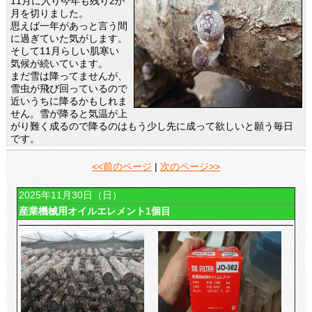
11月に入り今年も残り2か
月を切りました。
思えば一年があっと言う間
に過ぎていた気がします。
そして11月らしい肌寒い
気候が続いています。
まだ雪は降ってませんが、
雪虫が飛び回っているので
近いうちに降るかもしれま
せん。雪が降ると気温が上
がり難く成るので降るのはもう少し先に成って欲しいと願う毎日
です。
<<前のページ
|
次のページ>>
2025年11月30日（日）
産業機械用オイルエレメント1個目