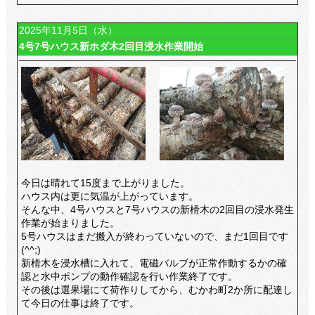
2025年11月5日（水）
4号7号ハウス新ホダ木2回目浸水作業開始
今日は晴れて15度まで上がりました。
ハウス内は更に気温が上がっています。
そんな中、4号ハウスと7号ハウスの新榾木の2回目の浸水発生
作業が始まりました。
5号ハウスはまだ搬入が終わっていないので、まだ1回目です
(^^;)
新榾木を浸水槽に入れて、電磁バルブが正常作動するかの確
認と水中ポンプの動作確認を行い作業終了です。
その後は選果場にて荷作りしてから、むかわ町2か所に配達し
て今日の仕事は終了です。