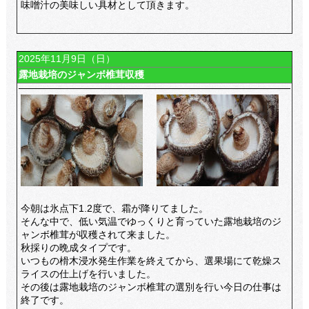
味噌汁の美味しい具材として頂きます。
2025年11月9日（日）
露地栽培のジャンボ椎茸収穫
今朝は氷点下1.2度で、霜が降りてました。
そんな中で、低い気温でゆっくりと育っていた露地栽培のジ
ャンボ椎茸が収穫されて来ました。
秋採りの晩成タイプです。
いつもの榾木浸水発生作業を終えてから、選果場にて乾燥ス
ライスの仕上げを行いました。
その後は露地栽培のジャンボ椎茸の選別を行い今日の仕事は
終了です。