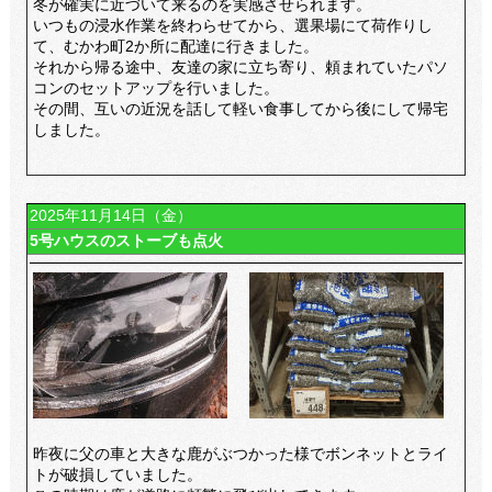
冬が確実に近づいて来るのを実感させられます。
いつもの浸水作業を終わらせてから、選果場にて荷作りし
て、むかわ町2か所に配達に行きました。
それから帰る途中、友達の家に立ち寄り、頼まれていたパソ
コンのセットアップを行いました。
その間、互いの近況を話して軽い食事してから後にして帰宅
しました。
2025年11月14日（金）
5号ハウスのストーブも点火
昨夜に父の車と大きな鹿がぶつかった様でボンネットとライ
トが破損していました。