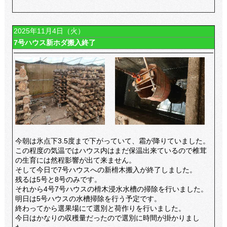
2025年11月4日（火）
7号ハウス新ホダ搬入終了
今朝は氷点下3.5度まで下がっていて、霜が降りていました。
この程度の気温ではハウス内はまだ保温出来ているので椎茸
の生育には然程影響が出て来ません。
そして今日で7号ハウスへの新榾木搬入が終了しました。
残るは5号と8号のみです。
それから4号7号ハウスの榾木浸水水槽の掃除を行いました。
明日は5号ハウスの水槽掃除を行う予定です。
終わってから選果場にて選別と荷作りを行いました。
今日はかなりの収穫量だったので選別に時間が掛かりまし