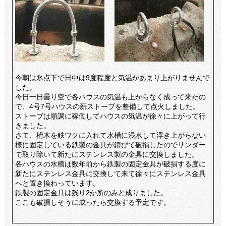
今朝は氷点下で日中は9度程度と気温があまり上がりませんで
した。
今日一日曇り空で各ハウスの気温も上がらなく成って来たの
で、4号7号ハウスの薪ストーブを整備して点火しました。
ストーブは順調に稼働してハウスの気温が徐々に上がって行
きました。
さて、榾木を鉄ワクに入れて水槽に浸水して浮き上がらない
様に固定している鉄製の金具が錆びて破損したのでサンダー
で取り除いて新たにステンレス製の金具に交換しました。
各ハウスの水槽は数年前から鉄製の固定金具が破損する度に
新たにステンレス金具に交換して来て徐々にステンレス金具
へと置き換わっています。
鉄製の固定金具は残り2か所のみと成りました。
ここも破損しそうに成ったら交換する予定です。