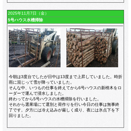
2025年11月7日（金）
5号ハウス水槽掃除
今朝は3度台でしたが日中は13度まで上昇していました。
時折
雨に混じって雪が降っていました。
そんな中、いつもの仕事を終えてから6号ハウスの新榾木をロ
ーダーで運んで浸水しました。
終わってから5号ハウスの水槽掃除を行いました。
それから選果場にて選別と荷作りを行い今日の仕事は無事終
了です。
夕方には冷え込みが厳しく成り、夜には氷点下を下
回りました。