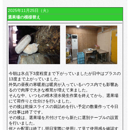
2025年11月25日（火）
選果場の模様替え
今朝は氷点下3度程度まで下がっていましたが日中はプラスの
13度まで上がっていました。
外気の昼夜の寒暖差は暖房が入っているハウス内でも影響あ
るので肉厚で大きな椎茸が増えて来ました。
そんな中、いつもの榾木浸水発生作業を終えてから、選果場
にて荷作りと仕分けを行いました。
その後は乾燥スライスの袋詰めを行い予定の数量作って今日
の仕事は終了です。
その後は、選果場を片付けてから新たに選別テーブルの設置
を行いました。
何とか配置は終了し明日実際に使用して見て使用感を確認す