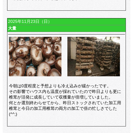
2025年11月23日（日）
大量
今朝は0度程度と予想よりも冷え込みが緩かったです。
その影響でハウス内も温度が採れていたので昨日よりも更に
椎茸が活発に成長していて収獲量が倍増していました。
何とか選別終わらせてから、昨日ストックされていた加工用
椎茸と今日の加工用椎茸の両方の加工で倍の忙しさでした
(^^;)