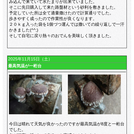
み込んで来ていて水たまりが出来ていました。
そこに先日購入して来た路盤材という砂利を敷きました。
予定していた所は全て適量撒けたので計算通りでした。
歩きやすく成ったので作業性が良くなります。
２０ｋｇ入った袋を1個づつ運んでは撒いての繰り返しで一汗
かきました(^^;)
そして自宅に戻り熱々のおでんを美味しく頂きました。
2025年11月15日（土）
最高気温が一桁台
今日は晴れて天気が良かったのですが最高気温が8度と一桁台
でした。