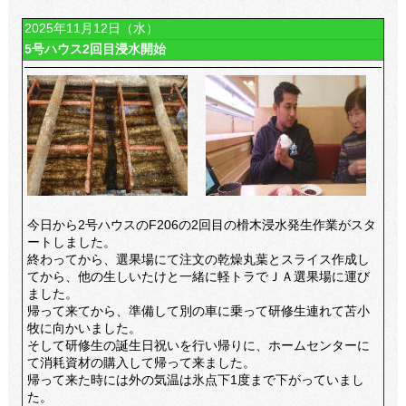
2025年11月12日（水）
5号ハウス2回目浸水開始
今日から2号ハウスのF206の2回目の榾木浸水発生作業がスタ
ートしました。
終わってから、選果場にて注文の乾燥丸葉とスライス作成し
てから、他の生しいたけと一緒に軽トラでＪＡ選果場に運び
ました。
帰って来てから、準備して別の車に乗って研修生連れて苫小
牧に向かいました。
そして研修生の誕生日祝いを行い帰りに、ホームセンターに
て消耗資材の購入して帰って来ました。
帰って来た時には外の気温は氷点下1度まで下がっていまし
た。