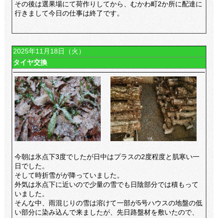
その後は選果場にて荷作りしてから、むかわ町2か所に配達に
行きまして今日の仕事は終了です。
2025年11月18日（火）
タイヤ交換
今朝は氷点下3度でしたが日中はプラスの2度程度と肌寒い一
日でした。
そして時折雪がが降っていました。
外気は氷点下に近いので少量の雪でも日陰部分では積もって
いました。
そんな中、雨混じりの雪は溶けて一部が5号ハウスの地盤の低
い部分に染み込んで来ましたが、先日路盤材を敷いたので、