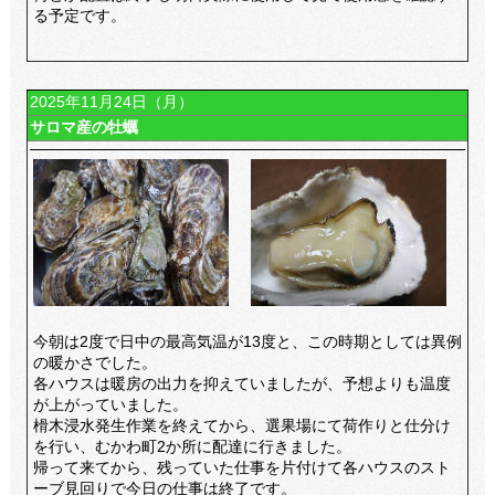
る予定です。
2025年11月24日（月）
サロマ産の牡蠣
今朝は2度で日中の最高気温が13度と、この時期としては異例
の暖かさでした。
各ハウスは暖房の出力を抑えていましたが、予想よりも温度
が上がっていました。
榾木浸水発生作業を終えてから、選果場にて荷作りと仕分け
を行い、むかわ町2か所に配達に行きました。
帰って来てから、残っていた仕事を片付けて各ハウスのスト
ーブ見回りで今日の仕事は終了です。