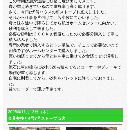
この時期は鹿が道路に頻繁に飛び出してきます。
鹿が増え過ぎているので事故率も高く成ります。
さて、今日は5号ハウスの薪ストーブも点火しました。
それから仕事を片付けて、苫小牧に向かいました。
母と妹を途中で降ろしてから私はホームセンターに向かい、
砂利を購入して来ました。
必要な砂利は３００ｋｇ程度だったので必要分購入して車に
積み込みました。
専門の業者で購入するとトン単位で、そこまで必要ないので
割高ですがホームセンターで購入しました。
買い物済ませてから母と妹を車に乗せて夕食済ませて帰宅し
ました。
流石に車の後ろに砂利320㎏積んでるとコーナーやブレーキで
動作が重く感じます。
自宅に到着してから、砂利をパレットに降ろしておきまし
た。
後でローダーで運ぶ予定です。
2025年11月13日（木）
金具交換と4号7号ストーブ点火