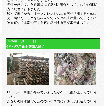
をスコップで除去する予定です。
準備を終えてから選果場にて選別と荷作りして、むかわ町3か
所に配達に行きました。
帰って来てから、オーブンレンジの上を有効活用するために
先日届いたラックを組み立ててレンジの上に置いて、そこに
物を置いて上部の空間を有効活用する事が出来ました。
2025年11月2日（日）
4号ハウス新ホダ搬入終了
昨日は一日中雨が降っていましたが今日は雨が上がっていま
した。
かなりの降水量だったのでハウス内にも少し流れ込んでいま
した。