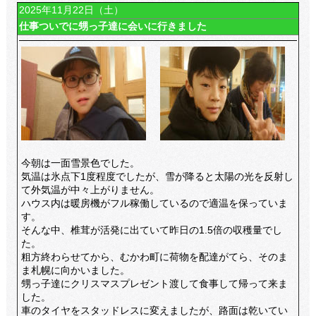
2025年11月22日（土）
仕事ついでに甥っ子達に会いに行きました
今朝は一面雪景色でした。
気温は氷点下1度程度でしたが、雪が降ると太陽の光を反射し
て外気温が中々上がりません。
ハウス内は暖房機がフル稼働しているので適温を保っていま
す。
そんな中、椎茸が活発に出ていて昨日の1.5倍の収穫量でし
た。
粗方終わらせてから、むかわ町に荷物を配達がてら、そのま
ま札幌に向かいました。
甥っ子達にクリスマスプレゼント渡して食事して帰って来ま
した。
車のタイヤをスタッドレスに変えましたが、路面は乾いてい