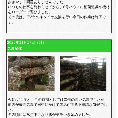
歩きやすく問題ありませんでした。
いつもの仕事を終わらせてから、6号ハウスに植菌道具や機材
をローダーで運びました。
その後は、車2台の冬タイヤ交換を行い今日の作業は終了で
す。
2025年11月17日（月）
気温変化
今朝は11度と、この時期としては異例の高い気温でしたが、
朝方が最高気温で日中にかけて気温が下る不思議な気候でし
た。
夕方頃には氷点下になり雪がチラつき始めました。