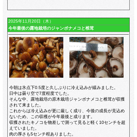
2025年11月20日（木）
今年最後の露地栽培のジャンボナメコと椎茸
今朝は氷点下0.5度と久しぶりに冷え込みが緩みました。
日中は曇り空で7度程度でした。
そんな中、露地栽培の原木栽培ジャンボナメコと椎茸が収獲
されて来ました。
これからは冷え込みが更に厳しく成り、今後の成長が見込め
ないため、この収穫が今年最後と成ります。
収獲されたキノコを物差しで測って見ると軽く10センチを超
えていました。
肉の厚さも5センチ程ありました。