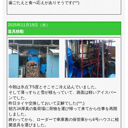
歯ごたえと食べ応えがありそうです(^^)
2025年11月19日（水）
道具移動
今朝は氷点下5度とそこそこ冷え込んでいました。
そして薄っすらと雪が積もっていて、路面は軽いアイスバー
ンでした。
昨日タイヤ交換しておいて正解でした(^^;)
朝方JA厚真の集荷場に荷物を運び帰って来てから仕事を再開
しました。
終わってから、ローダーで車庫裏の保管庫から6号ハウスに植
菌道具を運びました。