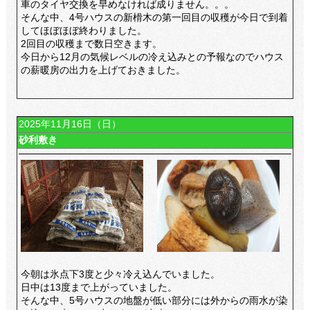
車のタイヤ交換を早めなければ成りません。。。
そんな中、4号ハウスの新榾木の第一回目の収穫が今日で到着
してほぼほぼ終わりました。
2回目の収穫まで数日空きます。
今日から12月の気候レベルの冷え込みとの予報なのでハウス
の薪暖房の出力を上げておきました。
2025年11月16日（日）
砂利敷き
今朝は氷点下3度と少々冷え込んでいました。
日中は13度まで上がっていました。
そんな中、5号ハウスの地盤が低い部分には外からの雨水が染