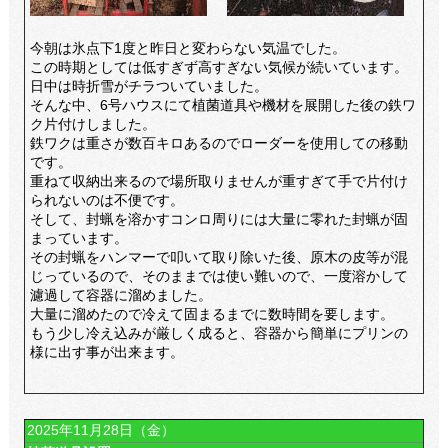
今朝は氷点下1度と昨日と変わらない気温でした。
この時期としては低すぎず高すぎない気候が続いています。
日中は時折雪がチラついていました。
そんな中、6号ハウスにて植菌道具や機材を展開した後の鉄ワ
ク片付けしました。
鉄ワクは重さが数百キロあるのでローダーを使用しての移動
です。
重ねて収納出来るので場所取りませんが重すぎて手で片付け
られないのは不便です。
そして、封蝋を溶かすコンロ周りには大量に零れた封蝋が固
まっています。
その封蝋をハンマーで叩いて取り除いた後、原木の皮等が混
じっているので、そのままでは使い難いので、一度溶かして
濾過して容器に溜めました。
大量に溜めたので冷えて固まるまでに数時間を要します。
もう少し冷え込みが厳しく成ると、容器から簡単にプリンの
様に出す事が出来ます。
2025年11月28日（金）