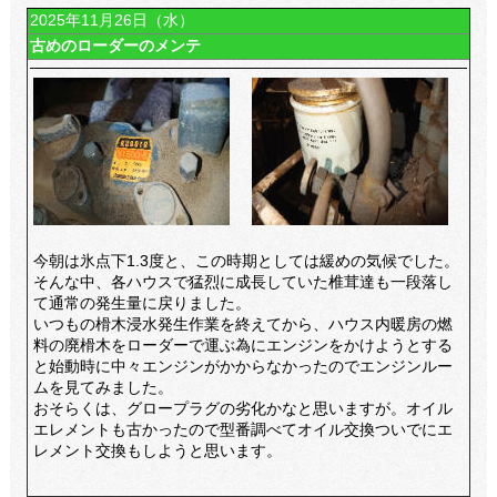
2025年11月26日（水）
古めのローダーのメンテ
今朝は氷点下1.3度と、この時期としては緩めの気候でした。
そんな中、各ハウスで猛烈に成長していた椎茸達も一段落し
て通常の発生量に戻りました。
いつもの榾木浸水発生作業を終えてから、ハウス内暖房の燃
料の廃榾木をローダーで運ぶ為にエンジンをかけようとする
と始動時に中々エンジンがかからなかったのでエンジンルー
ムを見てみました。
おそらくは、グロープラグの劣化かなと思いますが。オイル
エレメントも古かったので型番調べてオイル交換ついでにエ
レメント交換もしようと思います。