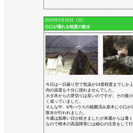
2025年5月25日（日）
小口が濡れる程度の散水
今日は一日曇り空で気温が14度程度までしか
内の温度も十分に採れませんでした。
ホダ木からの芽切りは良いのですが、その後の
く成っていました。
そんな中、6号ハウスの植菌済み原木に小口が
散水が行われました。
今週は肌寒い日が続きましたが来週からは暑く
なので榾木の高温障害には細心の注意をして行