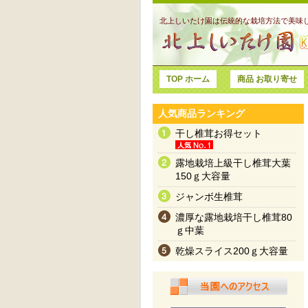
北上しいたけ園は伝統的な栽培方法で美味
TOP ホーム
商品 お取り寄せ
人気商品ランキング
干し椎茸お得セット
露地栽培上級干し椎茸大葉
150ｇ大容量
ジャンボ生椎茸
濃厚な露地栽培干し椎茸80
ｇ中葉
乾燥スライス200ｇ大容量