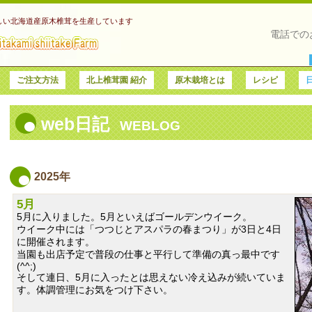
しい北海道産原木椎茸を生産しています
電話での
ご注文方法
北上椎茸園 紹介
原木栽培とは
レシピ
web日記
WEBLOG
2025年
5月
5月に入りました。5月といえばゴールデンウイーク。
ウイーク中には「つつじとアスパラの春まつり」が3日と4日
に開催されます。
当園も出店予定で普段の仕事と平行して準備の真っ最中です
(^^;)
そして連日、5月に入ったとは思えない冷え込みが続いていま
す。体調管理にお気をつけ下さい。