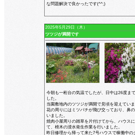
な問題解決で良かったです(^^;)
2025年5月29日（木）
ツツジが満開です
今朝も一桁台の気温でしたが、日中は26度ま
した。
当園敷地内のツツジが満開で見頃を迎えていま
花の周りにはミツバチが飛び交っており、鼻の
いました。
焼肉小屋周りの雑草を片付けてから、ハウスに
て、榾木の浸水発生作業を行いました。
昨日修理から帰って来た7号ハウスで稼働中の