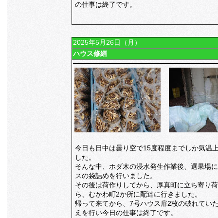
の仕事は終了です。
2025年5月26日（月）
ハウス修繕
今日も日中は曇り空で15度程度までしか気温
した。
そんな中、ホダ木の浸水発生作業後、選果場に
スの袋詰めを行いました。
その後は荷作りしてから、厚真町に立ち寄り荷
ら、むかわ町2か所に配達に行きました。
帰って来てから、7号ハウス扉2枚の破れてい
えを行い今日の仕事は終了です。