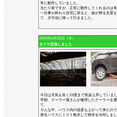
常に動作していました。
当たり前ですが、正常に動作してくれるのは有
一仕事が終わり自宅に戻ると、妹が帰る支度を
て、夕方頃に帰って行きました。
2025年5月28日（水）
タイヤ交換しました
今日は天気も良く23度まで気温上昇していま
早朝、クーラー屋さんが修理したクーラーを運
て、
そんな中、ハウス内の温度も上がって来たので
発生ハウスにミスト散水して榾木を冷却しまし