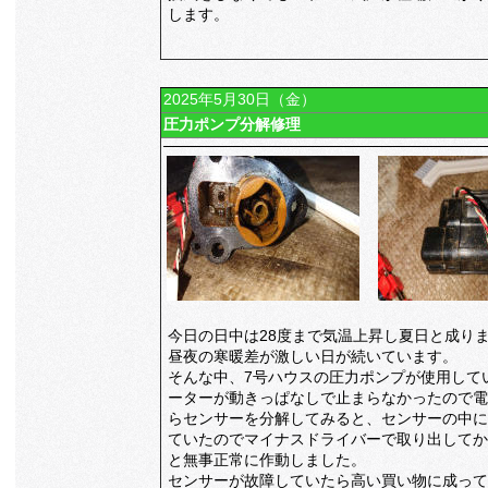
します。
2025年5月30日（金）
圧力ポンプ分解修理
今日の日中は28度まで気温上昇し夏日と成り
昼夜の寒暖差が激しい日が続いています。
そんな中、7号ハウスの圧力ポンプが使用して
ーターが動きっぱなしで止まらなかったので電
らセンサーを分解してみると、センサーの中に
ていたのでマイナスドライバーで取り出してか
と無事正常に作動しました。
センサーが故障していたら高い買い物に成って