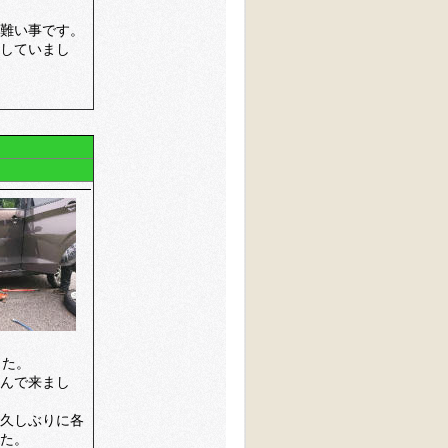
難い事です。
していまし
した。
んで来まし
久しぶりに各
た。