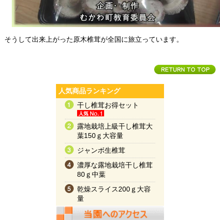
そうして出来上がった原木椎茸が全国に旅立っています。
人気商品ランキング
干し椎茸お得セット
露地栽培上級干し椎茸大
葉150ｇ大容量
ジャンボ生椎茸
濃厚な露地栽培干し椎茸
80ｇ中葉
乾燥スライス200ｇ大容
量