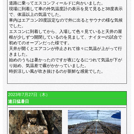
道路に乗ってエスコンフィールドに向かいました。
現場に到着して車の外気温度計の表示を見て見ると38度表示
で、体温以上の気温でした。
車内はエアコン20度設定なので外に出るとサウナの様な気候
でした。
エスコンに到着してから、入場して色々見ていると天井の屋
根が少しずつ開閉しているのを見まして、ナイターの試合で
初めてのオープンだった様です。
天井が開くとエアコンが停止されて徐々に気温が上がって行
きました。
始めのうちは暑かったのですが夜になるにつれて気温が下が
り始め、気温差で霧がかかっていました。
時折涼しい風が吹き抜けるのが新鮮な感覚でした。
2023年7月27日（木）
連日猛暑日