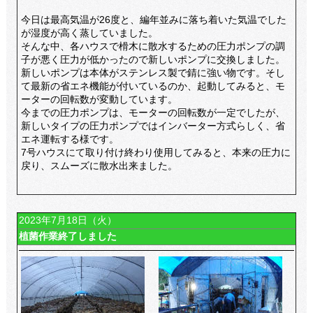
今日は最高気温が26度と、編年並みに落ち着いた気温でした
が湿度が高く蒸していました。
そんな中、各ハウスで榾木に散水するための圧力ポンプの調
子が悪く圧力が低かったので新しいポンプに交換しました。
新しいポンプは本体がステンレス製で錆に強い物です。そし
て最新の省エネ機能が付いているのか、起動してみると、モ
ーターの回転数が変動しています。
今までの圧力ポンプは、モーターの回転数が一定でしたが、
新しいタイプの圧力ポンプではインバーター方式らしく、省
エネ運転する様です。
7号ハウスにて取り付け終わり使用してみると、本来の圧力に
戻り、スムーズに散水出来ました。
2023年7月18日（火）
植菌作業終了しました