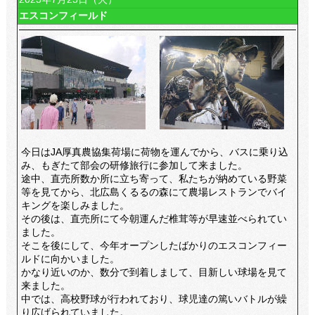
エスコンフィールド
今日はJA厚真農協集荷場に荷物を運んでから、バスに乗り込
み、もぎたて部会の研修旅行に参加して来ました。
途中、直売所数か所に立ち寄って、私たちが納めている野菜
等を見てから、北広島くるるの森にて農場レストランでバイ
キングを楽しみました。
その後は、直売所にて今朝運んだ椎茸等が早速並べられてい
ました。
そこを後にして、今年オープンしたばかりのエスコンフィー
ルドに向かいました。
かなり近いのか、数分で到着しまして、目新しい球場を見て
来ました。
中では、高校野球が行われており、球児達の篤いバトルが繰
り広げられていました。