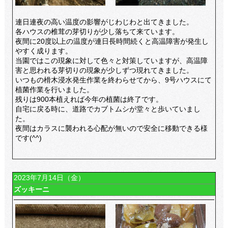
連日連夜の高い温度の影響がじわじわと出てきました。
各ハウスの椎茸の芽切りが少し落ちて来ています。
夜間に20度以上の温度が連日長時間続くと高温障害が発生し
やすく成ります。
当園ではこの現象に対して色々と対策していますが、高温障
害と思われる芽切りの現象が少しずつ現れてきました。
いつもの榾木浸水発生作業を終わらせてから、9号ハウスにて
植菌作業を行いました。
残りは900本植えれば今年の植菌は終了です。
自宅に戻る時に、道路でカブトムシが堂々と歩いていまし
た。
夜間はカラスに襲われる心配が無いので安全に移動できる様
です(^^)
2023年7月14日（金）
ズッキーニ