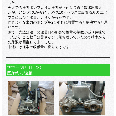
した。
今までの圧力ポンプよりは圧力が上がり快適に散水出来まし
たが、6号ハウスから9号ハウス10号ハウスに設置済みのエバ
フロには少々水量が足りなかったです。
同じような出力のポンプを2台並列に設置すると解決すると思
います。
さて、先週は連日の猛暑日の影響で椎茸の芽数が減り気味で
したが、ここ数日は暑さが少し落ち着いていたので榾木から
の芽数が回復して来ました。
来週には通常の収穫量に戻りそうです。
2023年7月19日（水）
圧力ポンプ交換