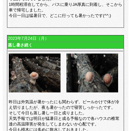
1時間程滞在してから、バスに乗りJA厚真に到着し、そこから
車で帰宅しました。
今日一日は猛暑日で、どこに行っても暑かったです(^^;)
2023年7月24日（月）
蒸し暑さ続く
昨日は外気温が暑かったにも関わらず、ビールかけで体が冷
え切りましたが、夜も暑かったので寝苦しっかったです。
そして今日も蒸し暑し一日と成りました。
天気予報では明日が猛暑日と成る予報なので各ハウスの椎茸
達の高温障害が発生してしまわないか心配です。
今日も榾木には多めに散水しておきました。