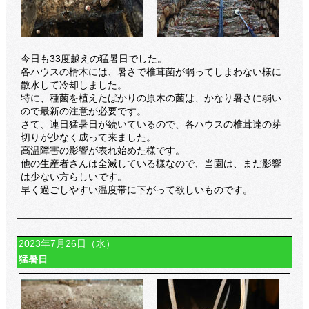
今日も33度越えの猛暑日でした。
各ハウスの榾木には、暑さで椎茸菌が弱ってしまわない様に
散水して冷却しました。
特に、種菌を植えたばかりの原木の菌は、かなり暑さに弱い
ので最新の注意が必要です。
さて、連日猛暑日が続いているので、各ハウスの椎茸達の芽
切りが少なく成って来ました。
高温障害の影響が表れ始めた様です。
他の生産者さんは全滅している様なので、当園は、まだ影響
は少ない方らしいです。
早く過ごしやすい温度帯に下がって欲しいものです。
2023年7月26日（水）
猛暑日