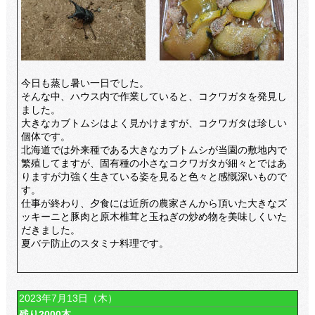
今日も蒸し暑い一日でした。
そんな中、ハウス内で作業していると、コクワガタを発見し
ました。
大きなカブトムシはよく見かけますが、コクワガタは珍しい
個体です。
北海道では外来種である大きなカブトムシが当園の敷地内で
繁殖してますが、固有種の小さなコクワガタが細々とではあ
りますが力強く生きている姿を見ると色々と感慨深いもので
す。
仕事が終わり、夕食には近所の農家さんから頂いた大きなズ
ッキーニと豚肉と原木椎茸と玉ねぎの炒め物を美味しくいた
だきました。
夏バテ防止のスタミナ料理です。
2023年7月13日（木）
残り2000本