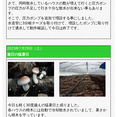
さて、同時散水しているハウスの数が増えて行くと圧力ポン
プの圧力が不足して行き十分な散水が出来ない事もありま
す。
そこで、圧力ポンプを追加で増設する事にしました。
水道管に3分岐チーズを取り付けて、増設したポンプに取り付
けて通水して動作確認して今日は終了です。
2023年7月29日（土）
連日の猛暑日
今日も軽く30度越えの猛暑日と成りました。
各ハウスの榾木には自動で冷却散水されていまして、暑さか
ら榾木を守っています。