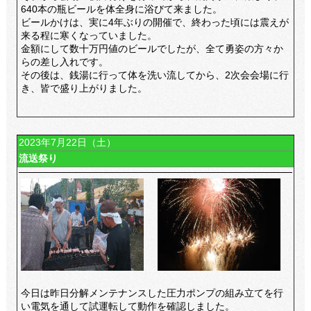
640本の瓶ビールを体全身に浴びて来ました。
ビールかけは、実に4年ぶりの開催で、終わった頃には震えが
来る程に寒くなっていました。
金額にして数十万円値のビールでしたが、全て勇姿の方々か
らの差し入れです。
その後は、銭湯に行って体を洗い流してから、2次会会場に行
き、皆で盛り上がりました。
2023年7月22日（土）
流送祭り
今日は昨日分解メンテナンスした圧力ポンプの組み立てを行
い電気を通して試運転して動作を確認しました。