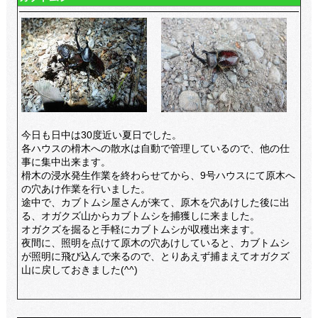
今日も日中は30度近い夏日でした。
各ハウスの榾木への散水は自動で管理しているので、他の仕
事に集中出来ます。
榾木の浸水発生作業を終わらせてから、9号ハウスにて原木へ
の穴あけ作業を行いました。
途中で、カブトムシ屋さんが来て、原木を穴あけした後に出
る、オガクズ山からカブトムシを捕獲しに来ました。
オガクズを掘ると手軽にカブトムシが収穫出来ます。
夜間に、照明を点けて原木の穴あけしていると、カブトムシ
が照明に飛び込んで来るので、とりあえず捕まえてオガクズ
山に戻しておきました(^^)