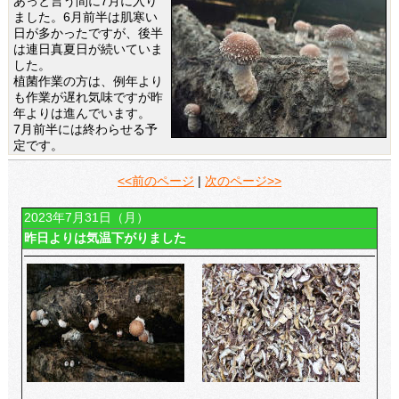
あっと言う間に7月に入り
ました。6月前半は肌寒い
日が多かったですが、後半
は連日真夏日が続いていま
した。
植菌作業の方は、例年より
も作業が遅れ気味ですが昨
年よりは進んでいます。
7月前半には終わらせる予
定です。
<<前のページ
|
次のページ>>
2023年7月31日（月）
昨日よりは気温下がりました