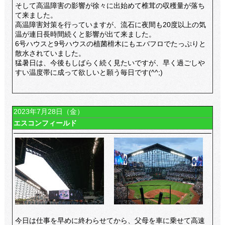
そして高温障害の影響が徐々に出始めて椎茸の収穫量が落ち
て来ました。
高温障害対策を行っていますが、流石に夜間も20度以上の気
温が連日長時間続くと影響が出て来ました。
6号ハウスと9号ハウスの植菌榾木にもエバフロでたっぷりと
散水されていました。
猛暑日は、今後もしばらく続く見たいですが、早く過ごしや
すい温度帯に成って欲しいと願う毎日です(^^;)
2023年7月28日（金）
エスコンフィールド
今日は仕事を早めに終わらせてから、父母を車に乗せて高速