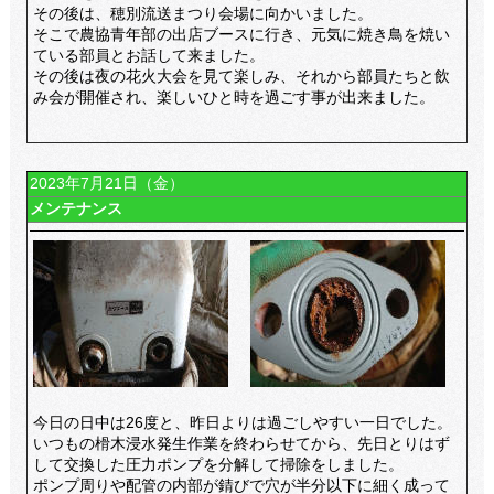
その後は、穂別流送まつり会場に向かいました。
そこで農協青年部の出店ブースに行き、元気に焼き鳥を焼い
ている部員とお話して来ました。
その後は夜の花火大会を見て楽しみ、それから部員たちと飲
み会が開催され、楽しいひと時を過ごす事が出来ました。
2023年7月21日（金）
メンテナンス
今日の日中は26度と、昨日よりは過ごしやすい一日でした。
いつもの榾木浸水発生作業を終わらせてから、先日とりはず
して交換した圧力ポンプを分解して掃除をしました。
ポンプ周りや配管の内部が錆びで穴が半分以下に細く成って