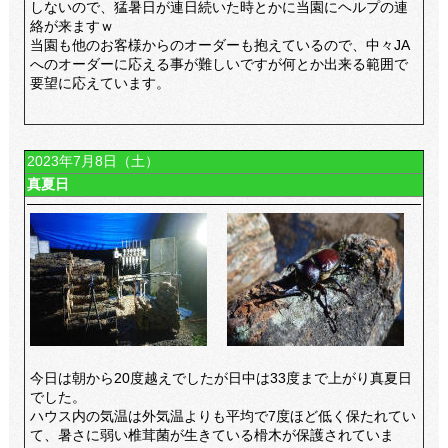
しないので、猛暑日が連日続いた時とかに当園にヘルプの連
絡が来ますｗ
当園も他のお客様からのオーダーも抱えているので、中々JA
へのオーダーに応える事が難しいですが何とか出来る範囲で
要望に応えています。
2023年7月8日（土）
真夏日
今日は朝から20度越えでしたが日中は33度まで上がり真夏日
でした。
ハウス内の気温は外気温よりも平均で7度ほど低く保たれてい
て、暑さに弱い椎茸菌が生きている榾木が保護されていま