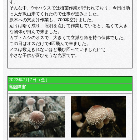
す。
そんな中、9号ハウスでは植菌作業が行われており、今日は助
っ人が沢山来てくれたので仕事が進みました。
原木への穴あけ作業も、700本空けました。
辺りは暗く成り、照明を点けて作業していると、黒くて大き
な物体が飛んで来ました。
カブトムシのオスで、大きくて立派な角を持つ個体でした。
この日はオスだけで4匹飛んで来ました。
メスは数えきれないほど飛び回っていました(^^;)
小さな子供が喜びそうな光景です。
2023年7月7日（金）
高温障害