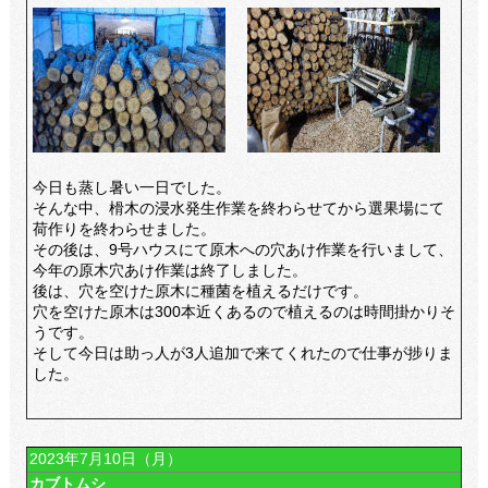
今日も蒸し暑い一日でした。
そんな中、榾木の浸水発生作業を終わらせてから選果場にて
荷作りを終わらせました。
その後は、9号ハウスにて原木への穴あけ作業を行いまして、
今年の原木穴あけ作業は終了しました。
後は、穴を空けた原木に種菌を植えるだけです。
穴を空けた原木は300本近くあるので植えるのは時間掛かりそ
うです。
そして今日は助っ人が3人追加で来てくれたので仕事が捗りま
した。
2023年7月10日（月）
カブトムシ