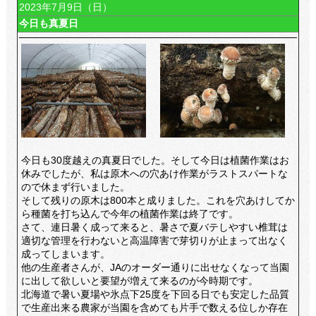
2023年7月9日（日）
今日も真夏日
今日も30度越えの真夏日でした。そして今日は植菌作業はお
休みでしたが、私は原木への穴あけ作業がラストスパートな
ので休まず行いました。
そして残りの原木は800本と成りました。これを穴あけしてか
ら種菌を打ち込んで今年の植菌作業は終了です。
さて、連日暑く成って来ると、暑さで夏バテしやすい椎茸は
適切な管理を行わないと高温障害で芽切りが止まって出なく
成ってしまいます。
他の生産者さんが、JAのオーダー通りに出せなくなって当園
に出して欲しいと要望が増えて来るのが今時期です。
北海道で暑い夏場や氷点下25度を下回る日でも安定した品質
で生産出来る農家が当園を含めても片手で数える位しか存在