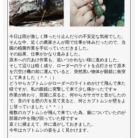
今日は雨が激しく降ったり止んだりの不安定な気候でした。
そんな中、近くの農家さんが雨で仕事が休みだったので、当
園の植菌作業を手伝っていただきました。
その結果、仕事がかなり進みました。
原木への穴あけ作業も、追いつかれない様に進めました。
そして辺りは暗く成り、ローダーのライトを点灯させて原木
を穴空け機の前に運んでいると、突然黒い物体が眼鏡に衝突
して来ました（＾＾；）
どうやらカブトムシがローダーのライトめがけて飛んで来た
様ですが、私の眼鏡に突撃して来て少し痛かったですｗ
作業が終わり、部屋に戻ると、何やらガサガサと音がしたの
で、音のする壁の方を見て見ると、何とカブトムシが壁をよ
じ登っていました（＾＾；）
複数のカブトムシが飛んで来ていた為、服についていたのが
部屋の中を飛び回っていた様ですｗ
直ぐに捕まえて、外に逃がしておきました。
今年はカブトムシの姿をよく見かけます。