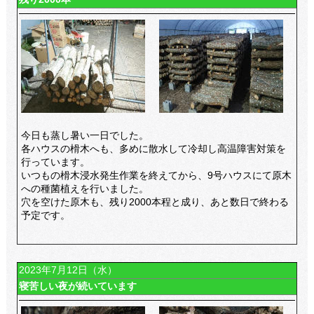
今日も蒸し暑い一日でした。
各ハウスの榾木へも、多めに散水して冷却し高温障害対策を
行っています。
いつもの榾木浸水発生作業を終えてから、9号ハウスにて原木
への種菌植えを行いました。
穴を空けた原木も、残り2000本程と成り、あと数日で終わる
予定です。
2023年7月12日（水）
寝苦しい夜が続いています