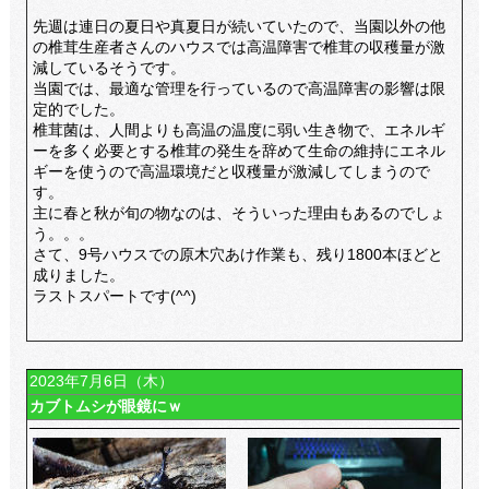
先週は連日の夏日や真夏日が続いていたので、当園以外の他
の椎茸生産者さんのハウスでは高温障害で椎茸の収穫量が激
減しているそうです。
当園では、最適な管理を行っているので高温障害の影響は限
定的でした。
椎茸菌は、人間よりも高温の温度に弱い生き物で、エネルギ
ーを多く必要とする椎茸の発生を辞めて生命の維持にエネル
ギーを使うので高温環境だと収穫量が激減してしまうので
す。
主に春と秋が旬の物なのは、そういった理由もあるのでしょ
う。。。
さて、9号ハウスでの原木穴あけ作業も、残り1800本ほどと
成りました。
ラストスパートです(^^)
2023年7月6日（木）
カブトムシが眼鏡にｗ