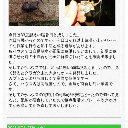
今日は33度越えの猛暑日と成りました。
昨日も暑かったのですが、今日はそれ以上気温が上がりハー
ドな作業を行うと熱中症と成る危険があります。
各ハウスでは自動散水が正常に稼働していまして、初期に稼
働させた時の不具合が完全に解決されたことを確認出来まし
た。
そして7号ハウスでは、足元に黒い物体が見えましたので、見
て見るとクワガタ虫の大きなオスを発見しました。
カブトムシよりも珍しくて高価な個体ですｗ
さて、ハウス内は高湿度なので、金属が腐食し易い環境で
す。
そして7号ハウスの電磁弁の可動が不安定だったので調べて見
ると、配線が腐食していたので接点復活スプレーを吹きかけ
てから磨いて組み直して復活しました。
2023年7月25日（火）